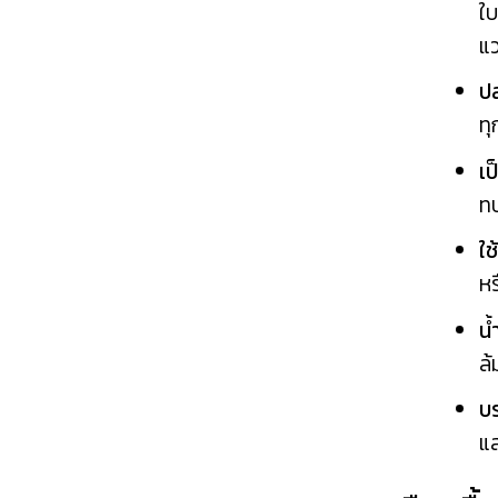
ใบ
แ
ปล
ทุ
เป
ทบ
ใช
หร
น
ล้
บร
แ