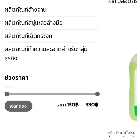
เด็ก ปลอดภั
ผลิตภัณฑ์ล้างจาน
ผลิตภัณฑ์สบู่เหลวล้างมือ
ผลิตภัณฑ์เช็ดกระจก
ผลิตภัณท์ทำความสะอาดสำหรับกลุ่ม
ธุรกิจ
ช่วงราคา
ราคา
ราคา
ราคา
130฿
—
330฿
คัดกรอง
ต่ำ
สูงสุด
สุด
ผลิตภัณฑ์ทั้งหม