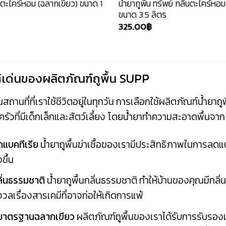
ิ่นตะไคร้หอม (ฉลากเขียว) ขนาด 1
น้ำยาถูพื้น ทรัพย์ กลิ่นตะไคร้หอ
ขนาด 3.5 ลิตร
325.00
฿
ิเด่นของผลิตภัณฑ์ถูพื้น SUPP
สถานที่ที่เราใช้ชีวิตอยู่ในทุกวัน การเลือกใช้ผลิตภัณฑ์น้ำยาถู
ัวที่มีเด็กเล็กและสัตว์เลี้ยง โดยน้ำยาทำความสะอาดพื้นจาก 
แบคทีเรีย
น้ำยาถูพื้นฆ่าเชื้อของเรามีประสิทธิภาพในการลด
งขึ้น
ิ่นธรรมชาติ
น้ำยาถูพื้นกลิ่นธรรมชาติ ทำให้บ้านของคุณมีกลิ่
งวลเรื่องสารเคมีที่อาจก่อให้เกิดการแพ้
ีมาตรฐานฉลากเขียว
ผลิตภัณฑ์ถูพื้นของเราได้รับการรับร