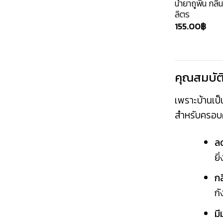
น้ำยาถูพื้น กล
ลิตร
155.00
฿
คุณสมบัต
เพราะบ้านเป็น
สำหรับครอบคร
ลด
ยิ่
กล
กั
ม