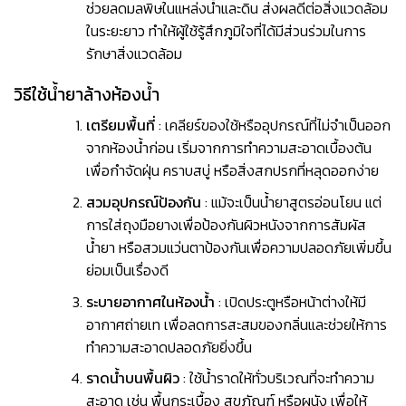
ช่วยลดมลพิษในแหล่งน้ำและดิน ส่งผลดีต่อสิ่งแวดล้อม
ในระยะยาว ทำให้ผู้ใช้รู้สึกภูมิใจที่ได้มีส่วนร่วมในการ
รักษาสิ่งแวดล้อม
วิธีใช้น้ำยาล้างห้องน้ำ
เตรียมพื้นที่
: เคลียร์ของใช้หรืออุปกรณ์ที่ไม่จำเป็นออก
จากห้องน้ำก่อน เริ่มจากการทำความสะอาดเบื้องต้น
เพื่อกำจัดฝุ่น คราบสบู่ หรือสิ่งสกปรกที่หลุดออกง่าย
สวมอุปกรณ์ป้องกัน
: แม้จะเป็นน้ำยาสูตรอ่อนโยน แต่
การใส่ถุงมือยางเพื่อป้องกันผิวหนังจากการสัมผัส
น้ำยา หรือสวมแว่นตาป้องกันเพื่อความปลอดภัยเพิ่มขึ้น
ย่อมเป็นเรื่องดี
ระบายอากาศในห้องน้ำ
: เปิดประตูหรือหน้าต่างให้มี
อากาศถ่ายเท เพื่อลดการสะสมของกลิ่นและช่วยให้การ
ทำความสะอาดปลอดภัยยิ่งขึ้น
ราดน้ำบนพื้นผิว
: ใช้น้ำราดให้ทั่วบริเวณที่จะทำความ
สะอาด เช่น พื้นกระเบื้อง สุขภัณฑ์ หรือผนัง เพื่อให้