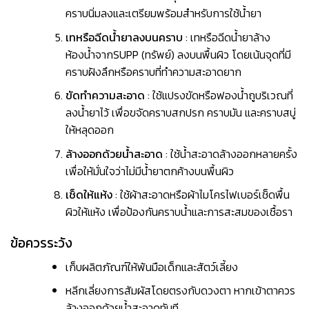
คราบนิ่มลงและเตรียมพร้อมสำหรับการใช้น้ำยา
เทหรือฉีดน้ำยาลงบนคราบ
: เทหรือฉีดน้ำยาล้าง
ห้องน้ำจากSUPP (ทรัพย์) ลงบนพื้นผิว โดยเน้นจุดที่มี
คราบฝังลึกหรือคราบที่ทำความสะอาดยาก
ขัดทำความสะอาด
: ใช้แปรงขัดหรือฟองน้ำถูบริเวณที่
ลงน้ำยาไว้ เพื่อขจัดคราบสกปรก คราบมัน และคราบสบู่
ให้หลุดออก
ล้างออกด้วยน้ำสะอาด
: ใช้น้ำสะอาดล้างออกหลายครั้ง
เพื่อให้มั่นใจว่าไม่มีน้ำยาตกค้างบนพื้นผิว
เช็ดให้แห้ง
: ใช้ผ้าสะอาดหรือผ้าไมโครไฟเบอร์เช็ดพื้น
ผิวให้แห้ง เพื่อป้องกันคราบน้ำและการสะสมของเชื้อรา
ข้อควรระวัง
เก็บผลิตภัณฑ์ให้พ้นมือเด็กและสัตว์เลี้ยง
หลีกเลี่ยงการสัมผัสโดยตรงกับดวงตา หากเข้าตาควร
ล้างออกด้วยน้ำสะอาดทันที