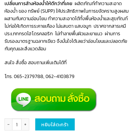
เปลี่ยนการล้างห้องน้ำให้ดีกว่าที่เคย
ผลิตภัณฑ์ทำความสะอาด
ห้องน้ำ ของ ทรัพย์ (SUPP) ให้ประสิทธิภาพในการขจัดคราบสูงผสม
ผสานกับความอ่อนโยน ทำความสะอาดได้ทั้งพื้นห้องน้ำและสุขภัณฑ์
ไม่ก่อให้เกิดการระคายเคือง ไม่แสบตา แสบจมูก ปราศจากสารเคมี
ประเภทกรดไฮโดรคลอริก ไม่ทำลายพื้นผิวและยาแนว
ผ่านการ
รับรองมาตรฐานฉลากเขียว จึงมั่นใจได้เลยว่าอ่อนโยนและปลอดภัย
กับคุณและสิ่งแวดล้อม
สนใจ สั่งซื้อ สอบถามเพิ่มเติมได้ที่
โทร
.
065-2379788
,
062-4103879
จำนวน ผลิตภัณฑ์ล้างห้องน้ำ (ฉลากเขียว) กลิ่นตะไคร้หอม ขนาด 3.5 ลิตร ชิ้
หยิบใส่ตะกร้า