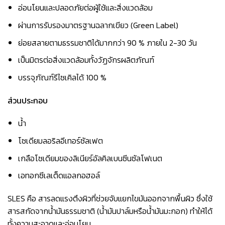
อ่อนโยนและปลอดภัยต่อผู้ใช้และสิ่งแวดล้อม
ผ่านการรับรองมาตรฐานฉลากเขียว (Green Label)
ย่อยสลายตามธรรมชาติได้มากกว่า 90 % ภายใน 2-30 วัน
เป็นมิตรต่อสิ่งแวดล้อมทั้งวัฏจักรผลิตภัณฑ์
บรรจุภัณฑ์รีไซเคิลได้ 100 %
ส่วนประกอบ
น้ำ
โซเดียมลอริลอีเทอร์ซัลเฟต
เกลือโซเดียมของลิเนียร์อัลคิลเบนซีนซัลโฟเนต
เอทอกซีเลเต็ดแอลกอฮอล์
SLES คือ สารลดแรงตึงผิวที่ช่วยจับแยกไขมันออกจากพื้นผิว ซึ่งใช้
สารสกัดจากน้ำมันธรรมชาติ (น้ำมันปาล์มหรือน้ำมันมะกอก) ทำให้ได้
ทั้งความสะอาดและอ่อนโยน