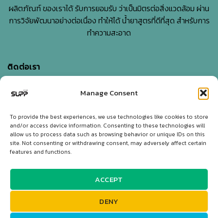
ผลิตภัณฑ์ ของเราได้ รับการยอมรับ ว่าเป็นมิตรต่อสิ่งแวดล้อม ผ่าน
การวิจัยพัฒนาอย่างต่อเนื่อง ทำให้ได้ น้ำยาสูตรที่ดีที่สุด สำหรับการ
ทำความสะอาด
ติดต่อเรา
Manage Consent
บริษัท เอสแอนด์พี ไบโอเอ็นเนอร์ยี่ จำกัด
5-7 Sangchuto rd., Tharua, Tamaka, Kanchanaburi,
To provide the best experiences, we use technologies like cookies to store
and/or access device information. Consenting to these technologies will
Thailand 71130
allow us to process data such as browsing behavior or unique IDs on this
site. Not consenting or withdrawing consent, may adversely affect certain
Tel:
+66 34 562913
,
+66 62 410 3879
,
+66 65 237 9788
features and functions.
Email:
info@supp-cleaning.com
ACCEPT
Line OA:
@suppcleaning
DENY