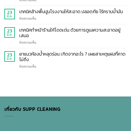
อับ
เป๊ะ
ใช้
เช็
ใน
ปัง
น้ำยา
กลิสต์
เทคนิคล้างพื้นปูนโรงงานให้สะอาด ปลอดภัย ไร้คราบน้ำมัน
ห้อง
23
ฉบับ
ถู
5
นอน
มี.ค.
มือ
บน
ปิดความเห็น
พื้น
ขั้น
เปลี่ยน
ใหม่
เทคนิค
ตอน
ห้อง
ทำ
ล้าง
เทคนิคทำหน้าร้านให้โดดเด่น ด้วยการดูแลความสะอาดอยู่
23
การ
อุดอู้
ตาม
พื้น
เสมอ
มี.ค.
ทำความ
ให้
ง่าย
ปูน
สะอาด
หอม
บน
ปิดความเห็น
โรงงาน
ห้อง
สดชื่น
เทคนิค
ให้
พัก
ทำ
ยาแนวห้องน้ำหลุดร่อน เกิดจากอะไร ? เผยสาเหตุแฝงที่คาด
สะอาด
23
โรงแรม
หน้า
ปลอดภัย
ไม่ถึง
มี.ค.
แบบ
ร้าน
ไร้
มือ
บน
ปิดความเห็น
ให้
คราบ
โปร
ยา
โดด
น้ำมัน
แนว
เด่น
ห้องน้ำ
ด้วย
หลุด
การ
ร่อน
ดูแล
เกิด
ความ
จาก
สะอาด
อะไร
อยู่
เกี่ยวกับ SUPP CLEANING
?
เสมอ
เผย
สาเหตุ
แฝง
ที่