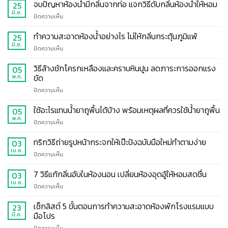
จบปัญหาห้องน้ำมีกลิ่นจากท่อ แจกวิธีดับกลิ่นห้องน้ำให้หอม
25
มิ.ย.
บน
ปิดความเห็น
จบ
ปัญหา
ทำความสะอาดห้องน้ำอย่างไร ไม่ให้กลิ่นกระตุ้นภูมิแพ้
25
ห้องน้ำ
มิ.ย.
บน
ปิดความเห็น
มี
ทำความ
กลิ่น
สะอาด
วิธีล้างชักโครกเหลืองและคราบหินปูน ลดภาระการออกแรง
05
จาก
ห้องน้ำ
ขัด
พ.ค.
ท่อ
อย่างไร
แจก
บน
ปิดความเห็น
ไม่
วิธี
วิธี
ให้
ดับ
ล้าง
ใช้อะไรแทนน้ำยาถูพื้นได้บ้าง พร้อมเหตุผลที่ควรใช้น้ำยาถูพื้น
กลิ่น
05
กลิ่น
ชักโครก
กระตุ้น
พ.ค.
ห้องน้ำ
บน
ปิดความเห็น
เหลือง
ภูมิแพ้
ให้
ใช้
และ
หอม
อะไร
ทริกวิธีถ่ายรูปหน้ากระจกให้เป๊ะปังฉบับมือใหม่ทำตามง่าย
03
คราบ
แทน
เม.ย.
หินปูน
บน
ปิดความเห็น
น้ำยา
ลด
ทริก
ถู
ภาระ
วิธี
7 วิธีแก้กลิ่นอับในห้องนอน เปลี่ยนห้องอุดอู้ให้หอมสดชื่น
03
พื้น
การ
ถ่าย
เม.ย.
ได้
ออกแรง
บน
ปิดความเห็น
รูป
บ้าง
ขัด
7
หน้า
พร้อม
วิธี
เช็กลิสต์ 5 ขั้นตอนการทำความสะอาดห้องพักโรงแรมแบบ
23
กระ
เหตุผล
แก้
มือโปร
มี.ค.
จก
ที่
กลิ่น
ให้
ควร
บน
ปิดความเห็น