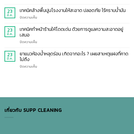
เป๊ะ
ใช้
เช็
ใน
ปัง
น้ำยา
กลิสต์
เทคนิคล้างพื้นปูนโรงงานให้สะอาด ปลอดภัย ไร้คราบน้ำมัน
ห้อง
23
ฉบับ
ถู
5
นอน
มี.ค.
มือ
บน
ปิดความเห็น
พื้น
ขั้น
เปลี่ยน
ใหม่
เทคนิค
ตอน
ห้อง
ทำ
ล้าง
เทคนิคทำหน้าร้านให้โดดเด่น ด้วยการดูแลความสะอาดอยู่
23
การ
อุดอู้
ตาม
พื้น
เสมอ
มี.ค.
ทำความ
ให้
ง่าย
ปูน
สะอาด
หอม
บน
ปิดความเห็น
โรงงาน
ห้อง
สดชื่น
เทคนิค
ให้
พัก
ทำ
ยาแนวห้องน้ำหลุดร่อน เกิดจากอะไร ? เผยสาเหตุแฝงที่คาด
สะอาด
23
โรงแรม
หน้า
ปลอดภัย
ไม่ถึง
มี.ค.
แบบ
ร้าน
ไร้
มือ
บน
ปิดความเห็น
ให้
คราบ
โปร
ยา
โดด
น้ำมัน
แนว
เด่น
ห้องน้ำ
ด้วย
หลุด
การ
ร่อน
ดูแล
เกิด
ความ
จาก
สะอาด
อะไร
อยู่
เกี่ยวกับ SUPP CLEANING
?
เสมอ
เผย
สาเหตุ
แฝง
ที่