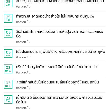
จบปัญหาห้องน้ำมีกลิ่นจากท่อ แจกวิธีดับกลิ่นห้องน้ำให้หอม
25
มิ.ย.
บน
ปิดความเห็น
จบ
ปัญหา
ทำความสะอาดห้องน้ำอย่างไร ไม่ให้กลิ่นกระตุ้นภูมิแพ้
25
ห้องน้ำ
มิ.ย.
บน
ปิดความเห็น
มี
ทำความ
กลิ่น
สะอาด
วิธีล้างชักโครกเหลืองและคราบหินปูน ลดภาระการออกแรง
05
จาก
ห้องน้ำ
ขัด
พ.ค.
ท่อ
อย่างไร
แจก
บน
ปิดความเห็น
ไม่
วิธี
วิธี
ให้
ดับ
ล้าง
ใช้อะไรแทนน้ำยาถูพื้นได้บ้าง พร้อมเหตุผลที่ควรใช้น้ำยาถูพื้น
กลิ่น
05
กลิ่น
ชักโครก
กระตุ้น
พ.ค.
ห้องน้ำ
บน
ปิดความเห็น
เหลือง
ภูมิแพ้
ให้
ใช้
และ
หอม
อะไร
ทริกวิธีถ่ายรูปหน้ากระจกให้เป๊ะปังฉบับมือใหม่ทำตามง่าย
03
คราบ
แทน
เม.ย.
หินปูน
บน
ปิดความเห็น
น้ำยา
ลด
ทริก
ถู
ภาระ
วิธี
7 วิธีแก้กลิ่นอับในห้องนอน เปลี่ยนห้องอุดอู้ให้หอมสดชื่น
03
พื้น
การ
ถ่าย
เม.ย.
ได้
ออกแรง
บน
ปิดความเห็น
รูป
บ้าง
ขัด
7
หน้า
พร้อม
วิธี
เช็กลิสต์ 5 ขั้นตอนการทำความสะอาดห้องพักโรงแรมแบบ
23
กระ
เหตุผล
แก้
มือโปร
มี.ค.
จก
ที่
กลิ่น
ให้
ควร
บน
ปิดความเห็น
อับ