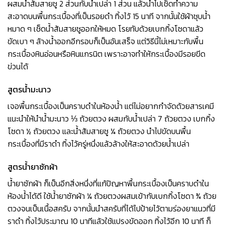
ผสมน้ำส้มสายชู 2 ส่วนกับน้ำเปล่า 1 ส่วน แล้วนำไปเช็ดทำความ
สะอาดบนพื้นกระเบื้องที่เป็นรอยดำ ทิ้งไว้ 15 นาที จากนั้นใช้ผ้าชุบน้ำ
หมาด ๆ เช็ดน้ำส้มสายชูออกให้หมด โรยทับด้วยเบกกิ้งโซดาแล้ว
ขัดเบา ๆ ล้างน้ำออกอีกรอบก็เป็นอันเสร็จ แต่วิธีนี้ไม่เหมาะกับพื้น
กระเบื้องหินอ่อนหรือหินแกรนิต เพราะอาจทำให้กระเบื้องมีรอยขีด
ข่วนได้
สูตรน้ำมะนาว
เจอพื้นกระเบื้องเป็นคราบดำในห้องน้ำ แต่ไม่อยากกำจัดด้วยสารเคมี
แนะนำให้นำน้ำมะนาว ⅓ ถ้วยตวง ผสมกับน้ำเปล่า 7 ถ้วยตวง เบกกิ้ง
โซดา ½ ถ้วยตวง และน้ำส้มสายชู ¼ ถ้วยตวง นำไปขัดบนพื้น
กระเบื้องที่มีราดำ ทิ้งไว้ครู่หนึ่งแล้วล้างให้สะอาดด้วยน้ำเปล่า
สูตรน้ำยาซักผ้า
น้ำยาซักผ้า ก็เป็นอีกสิ่งหนึ่งที่แก้ปัญหาพื้นกระเบื้องเป็นคราบดำใน
ห้องน้ำได้ดี ใช้น้ำยาซักผ้า ¼ ถ้วยตวงผสมเข้ากับเบกกิ้งโซดา ¾ ถ้วย
ตวงจนเป็นเนื้อสครับ จากนั้นนำสครับที่ได้ไปป้ายไว้ตามร่องยาแนวที่มี
ราดำ ทิ้งไว้ประมาณ 10 นาทีแล้วใช้แปรงขัดออก ทิ้งไว้อีก 10 นาที ก็