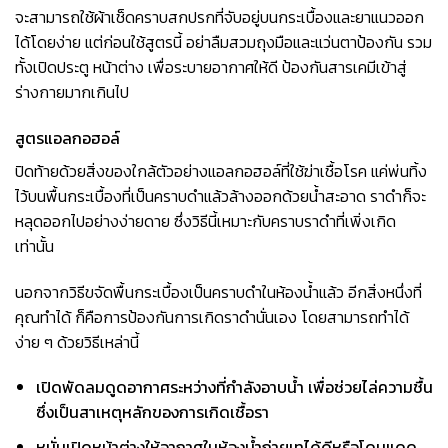
จะสามารถใช้ผ้าเช็ดคราบสกปรกที่จับอยู่บนกระเบื้องและยาแนวออก
ได้โดยง่าย แต่ก่อนใช้สูตรนี้ อย่าลืมสวมถุงมือและแว่นตาป้องกัน รวม
ทั้งเปิดประตู หน้าต่าง เพื่อระบายอากาศให้ดี ป้องกันสารเคมีเข้าสู่
ร่างกายมากเกินไป
สูตรแอลกอฮอล์
ปิดท้ายด้วยสิ่งของใกล้ตัวอย่างแอลกอฮอล์ที่ใช้ฆ่าเชื้อโรค แค่พ่นทิ้ง
ไว้บนพื้นกระเบื้องที่เป็นคราบดำแล้วล้างออกด้วยน้ำสะอาด ราดำก็จะ
หลุดออกไปอย่างง่ายดาย ซึ่งวิธีนี้เหมาะกับคราบราดำที่เพิ่งเกิด
เท่านั้น
นอกจากวิธีขจัดพื้นกระเบื้องเป็นคราบดำในห้องน้ำแล้ว อีกสิ่งหนึ่งที่
คุณทำได้ ก็คือการป้องกันการเกิดราดำนั่นเอง โดยสามารถทำได้
ง่าย ๆ ด้วยวิธีเหล่านี้
เปิดพัดลมดูดอากาศระหว่างที่กำลังอาบน้ำ เพื่อช่วยไล่ความชื้น
ซึ่งเป็นสาเหตุหลักของการเกิดเชื้อรา
หมั่นเปิดหน้าต่างให้อากาศในห้องน้ำถ่ายเทได้ดีหรือโดนแดด