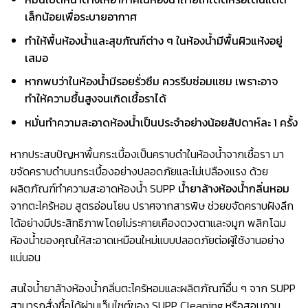
เล็กน้อยเพื่อระบายอากาศ
ทำให้พื้นห้องน้ำและสุขภัณฑ์ต่าง ๆ ในห้องน้ำมีพื้นผิวแห้งอยู่
เสมอ
หากพบว่าในห้องน้ำมีรอยรั่วซึม ควรรีบซ่อมแซม เพราะอาจ
ทำให้ความชื้นสูงจนเกิดเชื้อราได้
หมั่นทำความสะอาดห้องน้ำเป็นประจำอย่างน้อยสัปดาห์ละ 1 ครั้ง
หากประสบปัญหาพื้นกระเบื้องเป็นคราบดำในห้องน้ำจากเชื้อรา มา
ขจัดคราบดำบนกระเบื้องอย่างปลอดภัยและไม่เปลืองแรง ด้วย
ผลิตภัณฑ์ทำความสะอาดห้องน้ำ SUPP
น้ำยาล้างห้องน้ำกลิ่นหอม
จากตะไคร้หอม สูตรอ่อนโยน ปราศจากสารพิษ ช่วยขจัดคราบฝังลึก
ได้อย่างมีประสิทธิภาพโดยไม่ระคายเคืองดวงตาและจมูก พลิกโฉม
ห้องน้ำของคุณให้สะอาดเหมือนใหม่แบบปลอดภัยต่อผู้ใช้งานอย่าง
แน่นอน
สนใจน้ำยาล้างห้องน้ำกลิ่นตะไคร้หอมและผลิตภัณฑ์อื่น ๆ จาก SUPP
สามารถสั่งซื้อได้ผ่านเว็บไซต์ของ SUPP Cleaning หรือสอบถาม