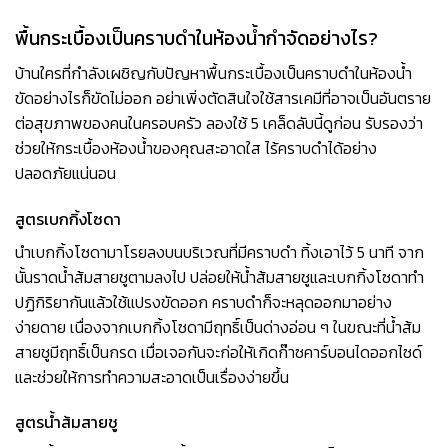
พื้นกระเบื้องเป็นคราบดำในห้องน้ำ
กำจัดอย่างไร?
บ้านใครที่กำลังเผชิญกับปัญหาพื้นกระเบื้องเป็นคราบดำในห้องน้ำ
ขัดอย่างไรก็ขัดไม่ออก อย่าเพิ่งตัดสินใจใช้สารเคมีที่อาจเป็นอันตราย
ต่อสุขภาพของคนในครอบครัว ลองใช้ 5 เคล็ดลับนี้ดูก่อน รับรองว่า
ช่วยให้กระเบื้องห้องน้ำของคุณสะอาดใส ไร้คราบดำได้อย่าง
ปลอดภัยแน่นอน
สูตรเบกกิ้งโซดา
นำเบกกิ้งโซดามาโรยลงบนบริเวณที่มีคราบดำ ทิ้งเอาไว้ 5 นาที จาก
นั้นราดน้ำส้มสายชูตามลงไป ปล่อยให้น้ำส้มสายชูและเบกกิ้งโซดาทำ
ปฏิกิริยากันแล้วใช้แปรงขัดออก คราบดำก็จะหลุดออกมาอย่าง
ง่ายดาย เนื่องจากเบกกิ้งโซดามีฤทธิ์เป็นด่างอ่อน ๆ ในขณะที่น้ำส้ม
สายชูมีฤทธิ์เป็นกรด เมื่อเจอกันจะก่อให้เกิดก๊าซคาร์บอนไดออกไซด์
และช่วยให้การทำความสะอาดเป็นเรื่องง่ายขึ้น
สูตรน้ำส้มสายชู