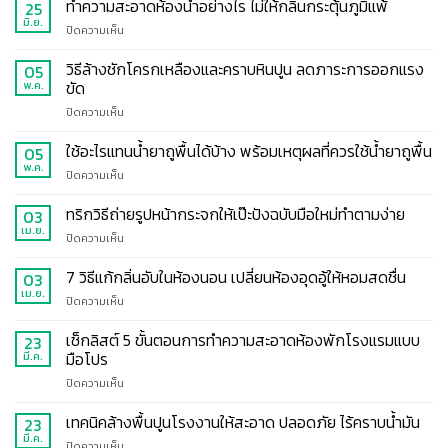
ปัญหา
ทำความสะอาดห้องน้ำอย่างไร ไม่ให้กลิ่นกระตุ้นภูมิแพ้
25
ห้องน้ำ
มิ.ย.
บน
ปิดความเห็น
มี
ทำความ
กลิ่น
สะอาด
วิธีล้างชักโครกเหลืองและคราบหินปูน ลดภาระการออกแรง
05
จาก
ห้องน้ำ
ขัด
พ.ค.
ท่อ
อย่างไร
แจก
บน
ปิดความเห็น
ไม่
วิธี
วิธี
ให้
ดับ
ล้าง
ใช้อะไรแทนน้ำยาถูพื้นได้บ้าง พร้อมเหตุผลที่ควรใช้น้ำยาถูพื้น
กลิ่น
05
กลิ่น
ชักโครก
กระตุ้น
พ.ค.
ห้องน้ำ
บน
ปิดความเห็น
เหลือง
ภูมิแพ้
ให้
ใช้
และ
หอม
อะไร
ทริกวิธีถ่ายรูปหน้ากระจกให้เป๊ะปังฉบับมือใหม่ทำตามง่าย
03
คราบ
แทน
เม.ย.
หินปูน
บน
ปิดความเห็น
น้ำยา
ลด
ทริก
ถู
ภาระ
วิธี
7 วิธีแก้กลิ่นอับในห้องนอน เปลี่ยนห้องอุดอู้ให้หอมสดชื่น
03
พื้น
การ
ถ่าย
เม.ย.
ได้
ออกแรง
บน
ปิดความเห็น
รูป
บ้าง
ขัด
7
หน้า
พร้อม
วิธี
เช็กลิสต์ 5 ขั้นตอนการทำความสะอาดห้องพักโรงแรมแบบ
23
กระ
เหตุผล
แก้
มือโปร
มี.ค.
จก
ที่
กลิ่น
ให้
ควร
บน
ปิดความเห็น
อับ
เป๊ะ
ใช้
เช็
ใน
ปัง
น้ำยา
กลิสต์
เทคนิคล้างพื้นปูนโรงงานให้สะอาด ปลอดภัย ไร้คราบน้ำมัน
ห้อง
23
ฉบับ
ถู
5
นอน
มี.ค.
มือ
บน
ปิดความเห็น
พื้น