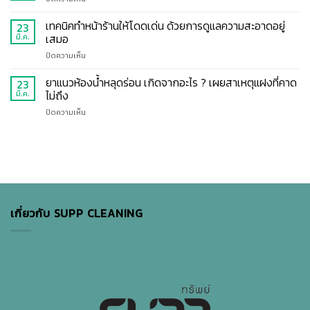
ขั้น
เปลี่ยน
ใหม่
เทคนิค
ตอน
ห้อง
ทำ
ล้าง
เทคนิคทำหน้าร้านให้โดดเด่น ด้วยการดูแลความสะอาดอยู่
23
การ
อุดอู้
ตาม
พื้น
เสมอ
มี.ค.
ทำความ
ให้
ง่าย
ปูน
สะอาด
หอม
บน
ปิดความเห็น
โรงงาน
ห้อง
สดชื่น
เทคนิค
ให้
พัก
ทำ
ยาแนวห้องน้ำหลุดร่อน เกิดจากอะไร ? เผยสาเหตุแฝงที่คาด
สะอาด
23
โรงแรม
หน้า
ปลอดภัย
ไม่ถึง
มี.ค.
แบบ
ร้าน
ไร้
มือ
บน
ปิดความเห็น
ให้
คราบ
โปร
ยา
โดด
น้ำมัน
แนว
เด่น
ห้องน้ำ
ด้วย
หลุด
การ
ร่อน
ดูแล
เกิด
ความ
จาก
สะอาด
อะไร
อยู่
เกี่ยวกับ SUPP CLEANING
?
เสมอ
เผย
สาเหตุ
แฝง
ที่
คาด
ไม่
ถึง