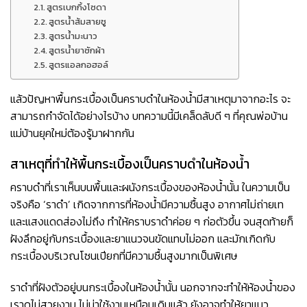
สูตรเบกกิ้งโซดา
สูตรน้ำส้มสายชู
สูตรน้ำมะนาว
สูตรน้ำยาซักผ้า
สูตรแอลกอฮอล์
แล้วปัญหาพื้นกระเบื้องเป็นคราบดำในห้องน้ำมีสาเหตุมาจากอะไร จะ
สามารถกำจัดได้อย่างไรบ้าง บทความนี้มีเคล็ดลับดี ๆ ที่คุณพ่อบ้าน
แม่บ้านยุคใหม่ต้องรู้มาฝากกัน
สาเหตุที่ทำให้
พื้นกระเบื้องเป็นคราบดำในห้องน้ำ
คราบดำที่เราเห็นบนพื้นและผนังกระเบื้องของห้องน้ำนั้น ในความเป็น
จริงคือ ‘ราดำ’ เกิดจากการที่ห้องน้ำมีความชื้นสูง อากาศไม่ถ่ายเท
และแสงแดดส่องไม่ถึง ทำให้คราบราดำค่อย ๆ ก่อตัวขึ้น จนสุดท้ายก็
ฝังลึกอยู่กับกระเบื้องและยาแนวจนขัดแทบไม่ออก และมักเกิดกับ
กระเบื้องบริเวณโซนเปียกที่มีความชื้นสูงมากเป็นพิเศษ
ราดำที่ฝังตัวอยู่บนกระเบื้องในห้องน้ำนั้น นอกจากจะทำให้ห้องน้ำของ
เราดูไม่สวยงาม ไม่น่าใช้งานเหมือนเดิมแล้ว ยังอาจทำให้ยาแนว