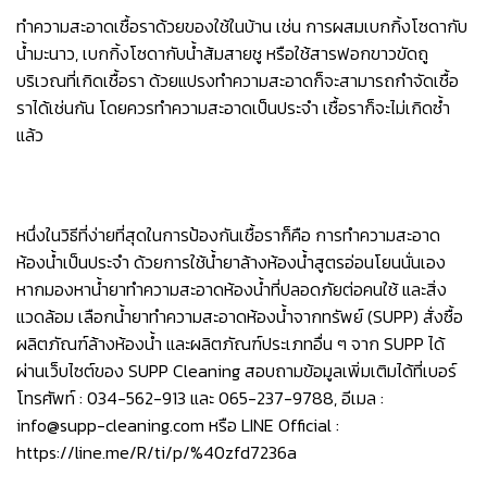
ทำความสะอาดเชื้อราด้วยของใช้ในบ้าน เช่น การผสมเบกกิ้งโซดากับ
น้ำมะนาว, เบกกิ้งโซดากับน้ำส้มสายชู หรือใช้สารฟอกขาวขัดถู
บริเวณที่เกิดเชื้อรา ด้วยแปรงทำความสะอาดก็จะสามารถกำจัดเชื้อ
ราได้เช่นกัน โดยควรทำความสะอาดเป็นประจำ เชื้อราก็จะไม่เกิดซ้ำ
แล้ว
หนึ่งในวิธีที่ง่ายที่สุดในการป้องกันเชื้อราก็คือ การทำความสะอาด
ห้องน้ำเป็นประจำ ด้วยการใช้
น้ำยาล้างห้องน้ำสูตรอ่อนโยน
นั่นเอง
หากมองหาน้ำยาทำความสะอาดห้องน้ำที่ปลอดภัยต่อคนใช้ และสิ่ง
แวดล้อม เลือกน้ำยาทำความสะอาดห้องน้ำจากทรัพย์ (SUPP) สั่งซื้อ
ผลิตภัณฑ์ล้างห้องน้ำ และผลิตภัณฑ์ประเภทอื่น ๆ จาก SUPP ได้
ผ่านเว็บไซต์ของ SUPP Cleaning สอบถามข้อมูลเพิ่มเติมได้ที่เบอร์
โทรศัพท์ : 034-562-913 และ 065-237-9788, อีเมล :
info@supp-cleaning.com
หรือ LINE Official :
https://line.me/R/ti/p/%40zfd7236a