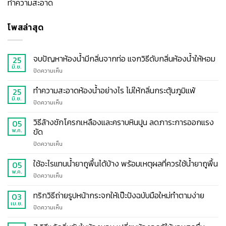
ทำความสะอาด
โพสล่าสุด
จบปัญหาห้องน้ำมีกลิ่นจากท่อ แจกวิธีดับกลิ่นห้องน้ำให้หอม
25
มิ.ย.
บน
ปิดความเห็น
จบ
ปัญหา
ทำความสะอาดห้องน้ำอย่างไร ไม่ให้กลิ่นกระตุ้นภูมิแพ้
25
ห้องน้ำ
มิ.ย.
บน
ปิดความเห็น
มี
ทำความ
กลิ่น
สะอาด
วิธีล้างชักโครกเหลืองและคราบหินปูน ลดภาระการออกแรง
05
จาก
ห้องน้ำ
ขัด
พ.ค.
ท่อ
อย่างไร
แจก
บน
ปิดความเห็น
ไม่
วิธี
วิธี
ให้
ดับ
ล้าง
ใช้อะไรแทนน้ำยาถูพื้นได้บ้าง พร้อมเหตุผลที่ควรใช้น้ำยาถูพื้น
กลิ่น
05
กลิ่น
ชักโครก
กระตุ้น
พ.ค.
ห้องน้ำ
บน
ปิดความเห็น
เหลือง
ภูมิแพ้
ให้
ใช้
และ
หอม
อะไร
ทริกวิธีถ่ายรูปหน้ากระจกให้เป๊ะปังฉบับมือใหม่ทำตามง่าย
03
คราบ
แทน
เม.ย.
หินปูน
บน
ปิดความเห็น
น้ำยา
ลด
ทริก
ถู
ภาระ
วิธี