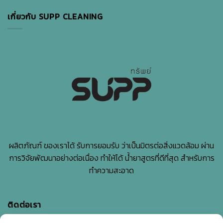
จาก
สะอาด
อะไร
อยู่
เกี่ยวกับ SUPP CLEANING
?
เสมอ
เผย
สาเหตุ
แฝง
ที่
คาด
ไม่
ถึง
ผลิตภัณฑ์ ของเราได้ รับการยอมรับ ว่าเป็นมิตรต่อสิ่งแวดล้อม ผ่าน
การวิจัยพัฒนาอย่างต่อเนื่อง ทำให้ได้ น้ำยาสูตรที่ดีที่สุด สำหรับการ
ทำความสะอาด
ติดต่อเรา