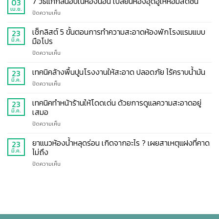
7 วิธีแก้กลิ่นอับในห้องนอน เปลี่ยนห้องอุดอู้ให้หอมสดชื่น
03
พื้น
การ
ถ่าย
เม.ย.
ได้
ออกแรง
บน
ปิดความเห็น
รูป
บ้าง
ขัด
7
หน้า
พร้อม
วิธี
เช็กลิสต์ 5 ขั้นตอนการทำความสะอาดห้องพักโรงแรมแบบ
23
กระ
เหตุผล
แก้
มือโปร
มี.ค.
จก
ที่
กลิ่น
ให้
ควร
บน
ปิดความเห็น
อับ
เป๊ะ
ใช้
เช็
ใน
ปัง
น้ำยา
กลิสต์
เทคนิคล้างพื้นปูนโรงงานให้สะอาด ปลอดภัย ไร้คราบน้ำมัน
ห้อง
23
ฉบับ
ถู
5
นอน
มี.ค.
มือ
บน
ปิดความเห็น
พื้น
ขั้น
เปลี่ยน
ใหม่
เทคนิค
ตอน
ห้อง
ทำ
ล้าง
เทคนิคทำหน้าร้านให้โดดเด่น ด้วยการดูแลความสะอาดอยู่
23
การ
อุดอู้
ตาม
พื้น
เสมอ
มี.ค.
ทำความ
ให้
ง่าย
ปูน
สะอาด
หอม
บน
ปิดความเห็น
โรงงาน
ห้อง
สดชื่น
เทคนิค
ให้
พัก
ทำ
ยาแนวห้องน้ำหลุดร่อน เกิดจากอะไร ? เผยสาเหตุแฝงที่คาด
สะอาด
23
โรงแรม
หน้า
ปลอดภัย
ไม่ถึง
มี.ค.
แบบ
ร้าน
ไร้
มือ
บน
ปิดความเห็น
ให้
คราบ
โปร
ยา
โดด
น้ำมัน
แนว
เด่น
ห้องน้ำ
ด้วย
หลุด
การ
ร่อน
ดูแล
เกิด
ความ