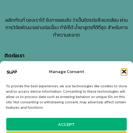
ผลิตภัณฑ์ ของเราได้ รับการยอมรับ ว่าเป็นมิตรต่อสิ่งแวดล้อม ผ่าน
การวิจัยพัฒนาอย่างต่อเนื่อง ทำให้ได้ น้ำยาสูตรที่ดีที่สุด สำหรับการ
ทำความสะอาด
ติดต่อเรา
Manage Consent
บริษัท เอสแอนด์พี ไบโอเอ็นเนอร์ยี่ จำกัด
5-7 Sangchuto rd., Tharua, Tamaka, Kanchanaburi,
To provide the best experiences, we use technologies like cookies to store
and/or access device information. Consenting to these technologies will
Thailand 71130
allow us to process data such as browsing behavior or unique IDs on this
site. Not consenting or withdrawing consent, may adversely affect certain
Tel:
+66 34 562913
,
+66 62 410 3879
,
+66 65 237 9788
features and functions.
Email:
info@supp-cleaning.com
ACCEPT