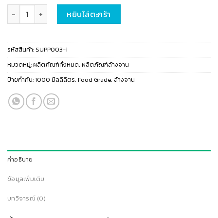
จำนวน น้ำยาล้างจาน ทรัพย์ กลิ่นมะนาว สูตรอ่อนโยน ถนอมผิว ขนาด 1 ลิตร ช
หยิบใส่ตะกร้า
รหัสสินค้า:
SUPP003-1
หมวดหมู่:
ผลิตภัณฑ์ทั้งหมด
,
ผลิตภัณฑ์ล้างจาน
ป้ายกำกับ:
1000 มิลลิลิตร
,
Food Grade
,
ล้างจาน
คำอธิบาย
ข้อมูลเพิ่มเติม
บทวิจารณ์ (0)