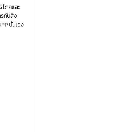
บริโภคและ
รกับสิ่ง
UPP นั่นเอง