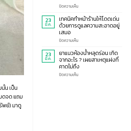
ตาม
ตอน
อุดอู้
บน
ปิดความเห็น
ง่าย
การ
ให้
เทคนิค
ทำความ
หอม
เทคนิคทำหน้าร้านให้โดดเด่น
ล้าง
23
สะอาด
สดชื่น
มี.ค.
ด้วยการดูแลความสะอาดอยู่
พื้น
ห้อง
ปูน
เสมอ
พัก
โรงงาน
โรงแรม
บน
ปิดความเห็น
ให้
แบบ
เทคนิค
สะอาด
มือ
ยาแนวห้องน้ำหลุดร่อน เกิด
ทำ
23
ปลอดภัย
โปร
มี.ค.
จากอะไร ? เผยสาเหตุแฝงที่
หน้า
ไร้
ร้าน
คาดไม่ถึง
คราบ
ให้
น้ำมัน
บน
ปิดความเห็น
โดด
ยา
เด่น
แนว
ั้น เป็น
ด้วย
ห้องน้ำ
การ
้หมดจด แถม
หลุด
ดูแล
ัพย์) มาดู
ร่อน
ความ
เกิด
สะอาด
จาก
อยู่
อะไร
เสมอ
?