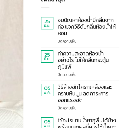
จบปัญหาห้องน้ำมีกลิ่นจาก
25
มิ.ย.
ท่อ แจกวิธีดับกลิ่นห้องน้ำให้
หอม
บน
ปิดความเห็น
จบ
ทำความสะอาดห้องน้ำ
ปัญหา
25
มิ.ย.
อย่างไร ไม่ให้กลิ่นกระตุ้น
ห้องน้ำ
มี
ภูมิแพ้
กลิ่น
บน
ปิดความเห็น
จาก
ทำความ
ท่อ
วิธีล้างชักโครกเหลืองและ
สะอาด
05
แจก
พ.ค.
คราบหินปูน ลดภาระการ
ห้องน้ำ
วิธี
อย่างไร
ออกแรงขัด
ดับ
ไม่
กลิ่น
บน
ปิดความเห็น
ให้
ห้องน้ำ
วิธี
กลิ่น
ให้
ใช้อะไรแทนน้ำยาถูพื้นได้บ้าง
ล้าง
05
กระตุ้น
หอม
พ.ค.
พร้อมเหตุผลที่ควรใช้น้ำยาถู
ชักโครก