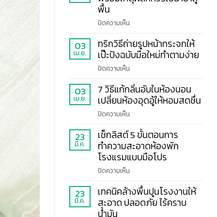
ภูมิแพ้
เหลือง
พื้น
และ
บน
ปิดความเห็น
คราบ
ใช้
หินปูน
ทริกวิธีถ่ายรูปหน้ากระจกให้
อะไร
03
ลด
เม.ย.
เป๊ะปังฉบับมือใหม่ทำตามง่าย
แทน
ภาระ
น้ำยา
การ
บน
ปิดความเห็น
ถู
ออกแรง
ทริก
พื้น
7 วิธีแก้กลิ่นอับในห้องนอน
ขัด
วิธี
03
ได้
เม.ย.
เปลี่ยนห้องอุดอู้ให้หอมสดชื่น
ถ่าย
บ้าง
รูป
บน
ปิดความเห็น
พร้อม
หน้า
7
เหตุผล
กระ
เช็กลิสต์ 5 ขั้นตอนการ
วิธี
ที่
23
จก
มี.ค.
ทำความสะอาดห้องพัก
แก้
ควร
ให้
กลิ่น
ใช้
โรงแรมแบบมือโปร
เป๊ะ
อับ
น้ำยา
ปัง
บน
ปิดความเห็น
ใน
ถู
ฉบับ
เช็
ห้อง
พื้น
เทคนิคล้างพื้นปูนโรงงานให้
มือ
กลิสต์
23
นอน
ใหม่
มี.ค.
สะอาด ปลอดภัย ไร้คราบ
5
เปลี่ยน
ทำ
ขั้น
น้ำมัน
ห้อง