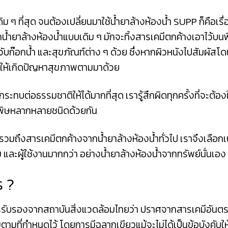
เดิม ๆ ที่สุด จนต้องเปลี่ยนมาใช้น้ำยาล้างห้องน้ำ SUPP ก็คือเรื
กน้ำยาล้างห้องน้ำแบบเดิม ๆ มักจะทิ้งสารเคมีตกค้างเอาไว้บนพ
ี่จับก๊อกน้ำ และสุขภัณฑ์ต่าง ๆ ด้วย ซึ่งหากผิวหนังไปสัมผัสโด
อให้เกิดปัญหาสุขภาพตามมาด้วย
ต่อธรรมชาติให้ได้มากที่สุด เรารู้สึกผิดทุกครั้งที่จะต้องใ
ป็นพิษหลากหลายชนิดด้วยกัน
่อน รวมถึงสารเคมีตกค้างจากน้ำยาล้างห้องน้ำทั่วไป เราจึงเลือกเ
 และผู้ใช้งานมากกว่า อย่างน้ำยาล้างห้องน้ำจากทรัพย์นั่นเอง
ร ?
านการรับรองจากสถาบันสิ่งแวดล้อมไทยว่า ปราศจากสารเคมีอันต
ี่กำหนดไว้ โดยการมีฉลากเขียวแม้จะไม่ได้เป็นข้อบังคับให