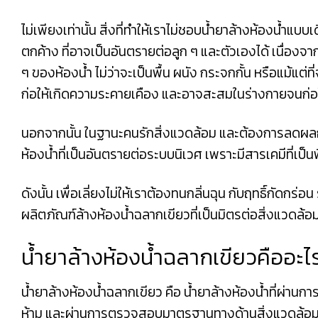
ไม่เพียงเท่านั้น สิ่งที่ทำให้เราไม่ชอบน้ำยาล้างห้องน้ำแบบ
ตกค้าง ที่อาจเป็นอันตรายต่อลูก ๆ และตัวเองได้ เนื่องจา
ๆ ของห้องน้ำ ไม่ว่าจะเป็นพื้น ผนัง กระจกกั้น หรือแม้แต่ท
ก่อให้เกิดความระคายเคือง และอาจสะสมในร่างกายจนก่
นอกจากนั้น ในฐานะคนรักสิ่งแวดล้อม และต้องการลดผลกระทบ
ห้องน้ำที่เป็นอันตรายต่อระบบนิเวศ เพราะมีสารเคมีที่เ
ดังนั้น เพื่อเลี่ยงไม่ให้เราต้องทนกลิ่นฉุน กับฤทธิ์กัดกร
ผลิตภัณฑ์ล้างห้องน้ำฉลากเขียวที่เป็นมิตรต่อสิ่งแวดล้อม
น้ำยาล้างห้องน้ำฉลากเขียวคืออะไ
น้ำยาล้างห้องน้ำฉลากเขียว คือ น้ำยาล้างห้องน้ำที่ผ่
ห้าม และผ่านการตรวจสอบมาตรฐานทางด้านสิ่งแวดล้อมตามท