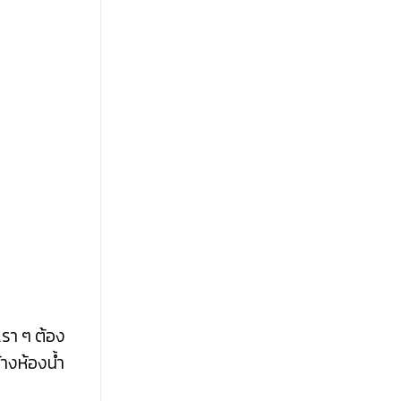
เผย
สาเหตุ
แฝง
ที่
คาด
ไม่
ถึง
เรา ๆ ต้อง
างห้องน้ำ