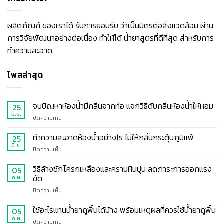
ผลิตภัณฑ์ ของเราได้ รับการยอมรับ ว่าเป็นมิตรต่อสิ่งแวดล้อม ผ่าน
การวิจัยพัฒนาอย่างต่อเนื่อง ทำให้ได้ น้ำยาสูตรที่ดีที่สุด สำหรับการ
ทำความสะอาด
โพสล่าสุด
จบปัญหาห้องน้ำมีกลิ่นจากท่อ แจกวิธีดับกลิ่นห้องน้ำให้หอม
25
มิ.ย.
บน
ปิดความเห็น
จบ
ปัญหา
ทำความสะอาดห้องน้ำอย่างไร ไม่ให้กลิ่นกระตุ้นภูมิแพ้
25
ห้องน้ำ
มิ.ย.
บน
ปิดความเห็น
มี
ทำความ
กลิ่น
สะอาด
วิธีล้างชักโครกเหลืองและคราบหินปูน ลดภาระการออกแรง
05
จาก
ห้องน้ำ
ขัด
พ.ค.
ท่อ
อย่างไร
แจก
บน
ปิดความเห็น
ไม่
วิธี
วิธี
ให้
ดับ
ล้าง
ใช้อะไรแทนน้ำยาถูพื้นได้บ้าง พร้อมเหตุผลที่ควรใช้น้ำยาถูพื้น
กลิ่น
05
กลิ่น
ชักโครก
กระตุ้น
พ.ค.
ห้องน้ำ
บน
ปิดความเห็น