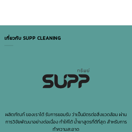
โดด
น้ำมัน
แนว
เด่น
ห้องน้ำ
ด้วย
หลุด
การ
ร่อน
ดูแล
เกิด
ความ
จาก
สะอาด
อะไร
อยู่
เกี่ยวกับ SUPP CLEANING
?
เสมอ
เผย
สาเหตุ
แฝง
ที่
คาด
ไม่
ถึง
ผลิตภัณฑ์ ของเราได้ รับการยอมรับ ว่าเป็นมิตรต่อสิ่งแวดล้อม ผ่าน
การวิจัยพัฒนาอย่างต่อเนื่อง ทำให้ได้ น้ำยาสูตรที่ดีที่สุด สำหรับการ
ทำความสะอาด