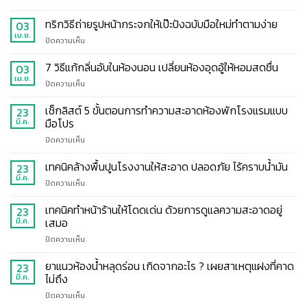
เหลือง
ภูมิแพ้
ให้
ใช้
และ
หอม
อะไร
ทริกวิธีถ่ายรูปหน้ากระจกให้เป๊ะปังฉบับมือใหม่ทำตามง่าย
03
คราบ
แทน
เม.ย.
หินปูน
บน
ปิดความเห็น
น้ำยา
ลด
ทริก
ถู
ภาระ
วิธี
7 วิธีแก้กลิ่นอับในห้องนอน เปลี่ยนห้องอุดอู้ให้หอมสดชื่น
03
พื้น
การ
ถ่าย
เม.ย.
ได้
ออกแรง
บน
ปิดความเห็น
รูป
บ้าง
ขัด
7
หน้า
พร้อม
วิธี
เช็กลิสต์ 5 ขั้นตอนการทำความสะอาดห้องพักโรงแรมแบบ
23
กระ
เหตุผล
แก้
มือโปร
มี.ค.
จก
ที่
กลิ่น
ให้
ควร
บน
ปิดความเห็น
อับ
เป๊ะ
ใช้
เช็
ใน
ปัง
น้ำยา
กลิสต์
เทคนิคล้างพื้นปูนโรงงานให้สะอาด ปลอดภัย ไร้คราบน้ำมัน
ห้อง
23
ฉบับ
ถู
5
นอน
มี.ค.
มือ
บน
ปิดความเห็น
พื้น
ขั้น
เปลี่ยน
ใหม่
เทคนิค
ตอน
ห้อง
ทำ
ล้าง
เทคนิคทำหน้าร้านให้โดดเด่น ด้วยการดูแลความสะอาดอยู่
23
การ
อุดอู้
ตาม
พื้น
เสมอ
มี.ค.
ทำความ
ให้
ง่าย
ปูน
สะอาด
หอม
บน
ปิดความเห็น
โรงงาน
ห้อง
สดชื่น
เทคนิค
ให้
พัก
ทำ
ยาแนวห้องน้ำหลุดร่อน เกิดจากอะไร ? เผยสาเหตุแฝงที่คาด
สะอาด
23
โรงแรม
หน้า
ปลอดภัย
ไม่ถึง
มี.ค.
แบบ
ร้าน
ไร้
มือ
บน
ปิดความเห็น
ให้
คราบ
โปร
ยา