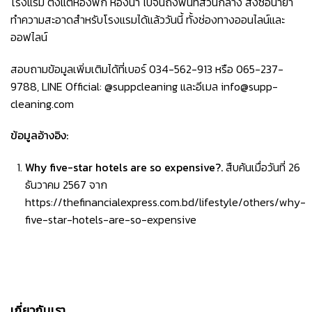
โรงแรม ตั้งแต่ห้องพัก ห้องน้ำ ไปจนถึงพื้นที่ส่วนกลาง สั่งซื้อ
น้ำยา
ทำความสะอาดสำหรับโรงแรม
ได้แล้ววันนี้ ทั้งช่องทางออนไลน์และ
ออฟไลน์
สอบถามข้อมูลเพิ่มเติมได้ที่เบอร์
034-562-913
หรือ
065-237-
9788
, LINE Official:
@suppcleaning
และอีเมล
info@supp-
cleaning.com
ข้อมูลอ้างอิง:
Why five-star hotels are so expensive?.
สืบค้นเมื่อวันที่ 26
ธันวาคม 2567 จาก
https://thefinancialexpress.com.bd/lifestyle/others/why-
five-star-hotels-are-so-expensive
เกี่ยวกับเรา