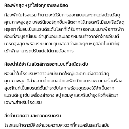
ห้องพักสุดหรูที่ใส่ใจทุกรายละเอียด
ห้องพักในโรงแรมห้าดาวจะได้รับการออกแบบและตกแต่งด้วยวัสดุ
คุณภาพสูงสุด เฟอร์นิเจอร์ทุกชิ้นผลิตจากไม้เกรดพรีเมียมหรือวัสดุ
หรูหรา ที่นอนเป็นแบรนด์ระดับโลกที่ได้รับการออกแบบมาเพื่อการพัก
ผ่อนที่สมบูรณ์แบบ ผ้าปูที่นอนและปลอกหมอนทำจากผ้าฝ้ายอียิปต์
เกรดสูงสุด พร้อมระบบควบคุมแสงสว่างและอุณหภูมิอัตโนมัติที่ผู้
เข้าพักสามารถปรับแต่งได้ตามต้องการ
ห้องน้ำโอ่อ่า ในสไตล์การออกแบบที่เหนือระดับ
ห้องน้ำในโรงแรมห้าดาวมักมีขนาดใหญ่และตกแต่งด้วยวัสดุ
คุณภาพสูง มีอ่างอาบน้ำแบบสปาและฝักบัวแบบเรนชาวเวอร์ เครื่อง
สุขภัณฑ์เป็นแบรนด์ชั้นนำระดับโลก พร้อมชุดของใช้จำเป็นจาก
แบรนด์หรู เช่น เครื่องสำอาง สบู่ แชมพู และครีมบำรุงผิวที่ผลิตมา
เฉพาะสำหรับโรงแรม
สิ่งอำนวยความสะดวกครบครัน
โรงแรมห้าดาวมีสิ่งอำนวยความสะดวกที่ครบครันและทันสมัย